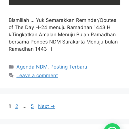
Bismillah … Yuk Semarakkan Reminder/Qoutes
of The Day H-24 menuju Ramadhan 1443 H
#Tingkatkan Amalan Menuju Bulan Ramadhan
bersama Ponpes NDM Surakarta Menuju bulan
Ramadhan 1443 H
Categories
Agenda NDM
,
Posting Terbaru
Leave a comment
Page
Page
Page
1
2
…
5
Next
→