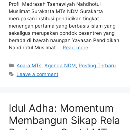
Profil Madrasah Tsanawiyah Nahdhotul
Muslimat Surakarta MTs NDM Surakarta
merupakan institusi pendidikan tingkat
menengah pertama yang berbasis islam yang
sekaligus merupakan pondok pesantren yang
berada di bawah naungan Yayasan Pendidikan
Nahdhotul Muslimat …
Read more
Categories
Acara MTs
,
Agenda NDM
,
Posting Terbaru
Leave a comment
Idul Adha: Momentum
Membangun Sikap Rela