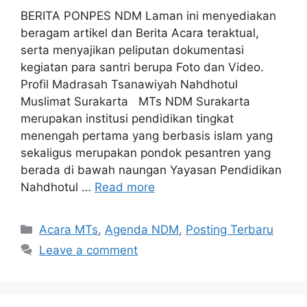
BERITA PONPES NDM Laman ini menyediakan
beragam artikel dan Berita Acara teraktual,
serta menyajikan peliputan dokumentasi
kegiatan para santri berupa Foto dan Video.
Profil Madrasah Tsanawiyah Nahdhotul
Muslimat Surakarta MTs NDM Surakarta
merupakan institusi pendidikan tingkat
menengah pertama yang berbasis islam yang
sekaligus merupakan pondok pesantren yang
berada di bawah naungan Yayasan Pendidikan
Nahdhotul …
Read more
Categories
Acara MTs
,
Agenda NDM
,
Posting Terbaru
Leave a comment