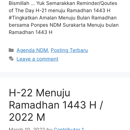
Bismillah … Yuk Semarakkan Reminder/Qoutes
of The Day H-21 menuju Ramadhan 1443 H
#Tingkatkan Amalan Menuju Bulan Ramadhan
bersama Ponpes NDM Surakarta Menuju bulan
Ramadhan 1443 H
Categories
Agenda NDM
,
Posting Terbaru
Leave a comment
H-22 Menuju
Ramadhan 1443 H /
2022 M
March 10, 2022
by
Contributor 1