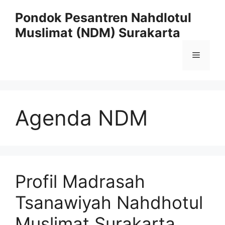
Skip
Pondok Pesantren Nahdlotul
to
Muslimat (NDM) Surakarta
content
Menu
Agenda NDM
Profil Madrasah
Tsanawiyah Nahdhotul
Muslimat Surakarta