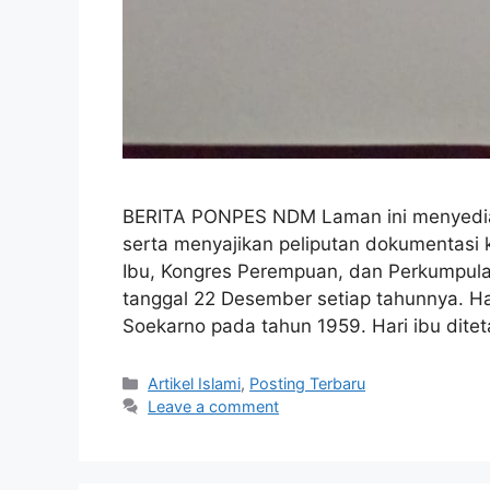
BERITA PONPES NDM Laman ini menyediaka
serta menyajikan peliputan dokumentasi k
Ibu, Kongres Perempuan, dan Perkumpulan
tanggal 22 Desember setiap tahunnya. Hal
Soekarno pada tahun 1959. Hari ibu dit
Categories
Artikel Islami
,
Posting Terbaru
Leave a comment