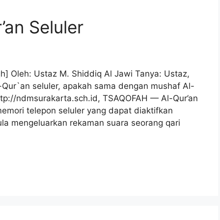
’an Seluler
iqh] Oleh: Ustaz M. Shiddiq Al Jawi Tanya: Ustaz,
Qur`an seluler, apakah sama dengan mushaf Al-
ttp://ndmsurakarta.sch.id, TSAQOFAH — Al-Qur’an
emori telepon seluler yang dapat diaktifkan
ula mengeluarkan rekaman suara seorang qari