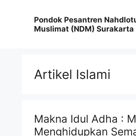
Skip
to
Pondok Pesantren Nahdlot
content
Muslimat (NDM) Surakarta
Artikel Islami
Makna Idul Adha : 
Menghidupkan Sema