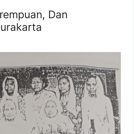
erempuan, Dan
rakarta ​