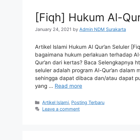
[Fiqh] Hukum Al-Qur
January 24, 2021
by
Admin NDM Surakarta
Artikel Islami Hukum Al Qur’an Seluler [F
bagaimana hukum perlakuan terhadap Al-
Qur’an dari kertas? Baca Selengkapnya h
seluler adalah program Al-Qur’an dalam m
sehingga dapat dibaca dan/atau dapat p
yang …
Read more
Categories
Artikel Islami
,
Posting Terbaru
Leave a comment