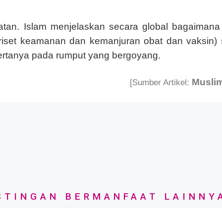
tan. Islam menjelaskan secara global bagaimana 
riset keamanan dan kemanjuran obat dan vaksin)
 bertanya pada rumput yang bergoyang.
Musli
[Sumber Artikel:
TINGAN BERMANFAAT LAINNY
 islami) atau postingan yang disediakan di berbag