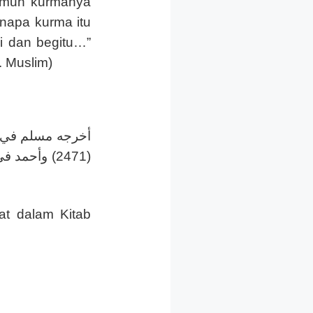
 namun kurmanya
enapa kurma itu
ni dan begitu…”
. Muslim)
at dalam Kitab