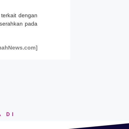
terkait dengan
 serahkan pada
mahNews.com]
A DI
ai macam platform media