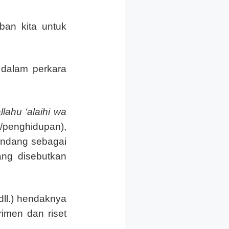
ban kita untuk
dalam perkara
llahu ‘alaihi wa
/penghidupan),
andang sebagai
yang disebutkan
dll.) hendaknya
imen dan riset