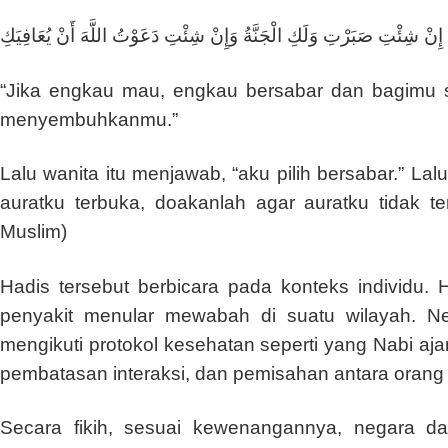
إِنْ شِئْتِ صَبَرْتِ وَلَكِ الْجَنَّةُ وَإِنْ شِئْتِ دَعَوْتُ اللَّهَ أَنْ يُعَافِيَكِ
“Jika engkau mau, engkau bersabar dan bagimu 
menyembuhkanmu.”
Lalu wanita itu menjawab, “aku pilih bersabar.” La
auratku terbuka, doakanlah agar auratku tidak 
Muslim)
Hadis tersebut berbicara pada konteks individu. 
penyakit menular mewabah di suatu wilayah. Ne
mengikuti protokol kesehatan seperti yang Nabi aj
pembatasan interaksi, dan pemisahan antara orang 
Secara fikih, sesuai kewenangannya, negara d