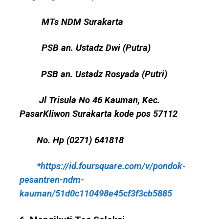
MTs NDM Surakarta
PSB an.
Ustadz Dwi
(Putra)
PSB an.
Ustadz
Rosyada (Putri)
Jl
Trisula
No 46
Kauman
,
Kec
.
PasarKliwon
Surakarta
kode
pos
57112
No. Hp (0271) 641818
*https://id.foursquare.com/v/pondok-
pesantren-ndm-
kauman/51d0c110498e45cf3f3cb5885