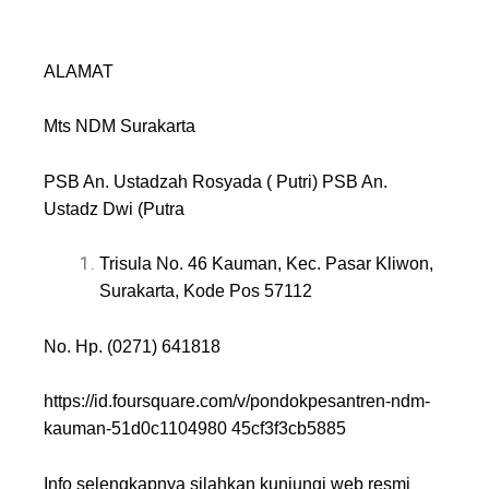
ALAMAT
Mts NDM Surakarta
PSB An. Ustadzah Rosyada ( Putri) PSB An.
Ustadz Dwi (Putra
Trisula No. 46 Kauman, Kec. Pasar Kliwon,
Surakarta, Kode Pos 57112
No. Hp. (0271) 641818
https://id.foursquare.com/v/pondokpesantren-ndm-
kauman-51d0c1104980 45cf3f3cb5885
Info selengkapnya silahkan kunjungi web resmi