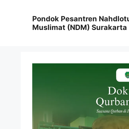
Skip
to
Pondok Pesantren Nahdlot
content
Muslimat (NDM) Surakarta