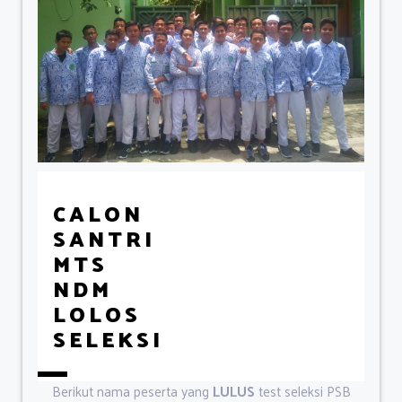
CALON
SANTRI
MTS
NDM
LOLOS
SELEKSI
Berikut nama peserta yang
LULUS
test seleksi PSB