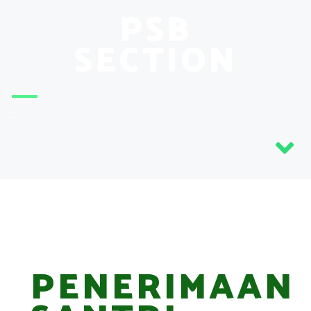
PSB
SECTION
-
PENERIMAAN