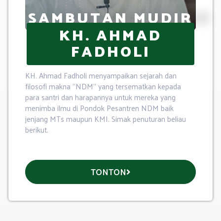
SAMBUTAN MUDIR
KH. AHMAD
FADHOLI
KH. Ahmad Fadholi menyampaikan sejarah dan
filosofi makna “NDM” yang tersematkan kepada
para santri dan harapannya untuk mereka yang
menimba ilmu di Pondok Pesantren NDM baik
jenjang MTs maupun KMI. Simak penuturan beliau
berikut.
TONTON