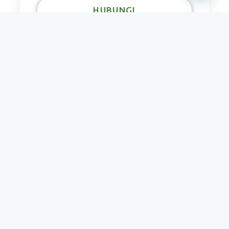
HUBUNGI
Ustadzah Rosyada
Panitia PSB
MTs NDM PUTRI