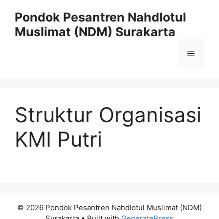
Skip
Pondok Pesantren Nahdlotul
to
Muslimat (NDM) Surakarta
content
Menu
Struktur Organisasi
KMI Putri
© 2026 Pondok Pesantren Nahdlotul Muslimat (NDM)
Surakarta
• Built with
GeneratePress