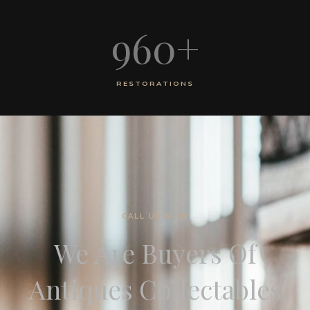
960
+
RESTORATIONS
CALL US NOW
We Are Buyers Of
Antiques Collectables