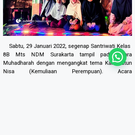
Sabtu, 29 Januari 2022, segenap Santriwati Kelas
8B Mts NDM Surakarta tampil pada acara
Muhadharah dengan mengangkat tema Karamatun
Nisa (Kemuliaan Perempuan). Acara
diselenggarakan di halaman Mts NDM.
Acara dimulai dengan lantunan ayat suci Al-Qur’an
pada pukul 20.00 oleh Ananda Shofi, Asma’ dan
Cahaya. Lalu penonton disuguhi khitobah tentang
kemuliaan perempuan dalam hal menutup aurat.
Khithobah ini disampaikan dalam tiga bahasa, yaitu